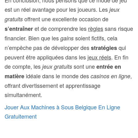
est un réel avantage pour les joueurs. Les
jeux
offrent une excellente occasion de
gratuits
et de comprendre les
règles
sans risque
s’entraîner
financier. Bien que les
soient fictifs, cela
gains
n’empêche pas de développer des
qui
stratégies
peuvent être appliquées dans les
jeux réels
. En fin
de compte, les
sont une
jeux gratuits
entrée en
idéale dans le monde des
,
matière
casinos en ligne
offrant divertissement et apprentissage
simultanément.
Jouer Aux Machines à Sous Belgique En Ligne
Gratuitement