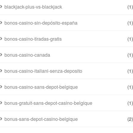
blackjack-plus-vs-blackjack
(1)
bonos-casino-sin-depósito-españa
(1)
bonos-casino-tiradas-gratis
(1)
bonus-casino-canada
(1)
bonus-casino-italiani-senza-deposito
(1)
bonus-casino-sans-depot-belgique
(1)
bonus-gratuit-sans-depot-casino-belgique
(1)
bonus-sans-depot-casino-belgique
(2)