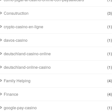
Consutruction
(3)
crypto-casino-en-ligne
(1)
davos-casino
(1)
deutschland-casino-online
(1)
deutschland-online-casino
(1)
Family Helping
(4)
Finance
(4)
google-pay-casino
(1)