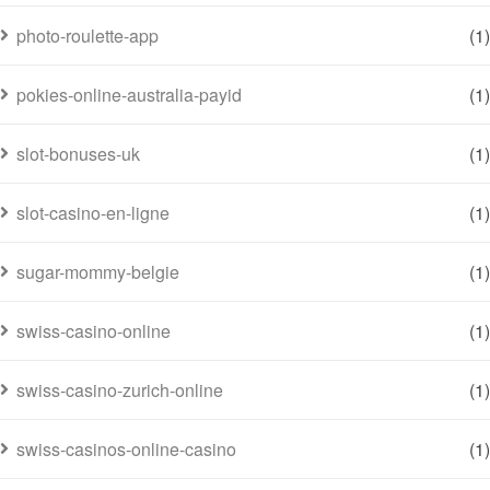
photo-roulette-app
(1)
pokies-online-australia-payid
(1)
slot-bonuses-uk
(1)
slot-casino-en-ligne
(1)
sugar-mommy-belgie
(1)
swiss-casino-online
(1)
swiss-casino-zurich-online
(1)
swiss-casinos-online-casino
(1)