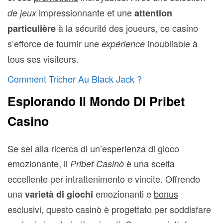
impressionnante et une
de jeux
attention
à la sécurité des joueurs, ce casino
particulière
s’efforce de fournir une
inoubliable à
expérience
tous ses visiteurs.
Comment Tricher Au Black Jack ?
Esplorando Il Mondo Di Pribet
Casino
Se sei alla ricerca di un’esperienza di gioco
emozionante, il
è una scelta
Pribet Casinò
eccellente per intrattenimento e vincite. Offrendo
una
emozionanti e
bonus
varietà di giochi
esclusivi, questo casinò è progettato per soddisfare