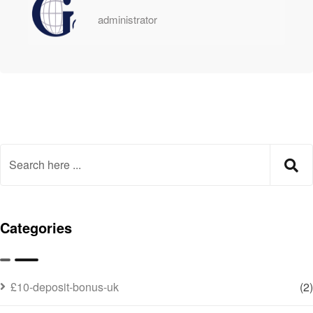
administrator
Categories
£10-deposit-bonus-uk
(2)