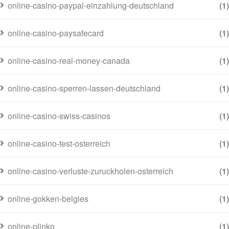
online-casino-paypal-einzahlung-deutschland
(1)
online-casino-paysafecard
(1)
online-casino-real-money-canada
(1)
online-casino-sperren-lassen-deutschland
(1)
online-casino-swiss-casinos
(1)
online-casino-test-osterreich
(1)
online-casino-verluste-zuruckholen-osterreich
(1)
online-gokken-belgies
(1)
online-plinko
(1)