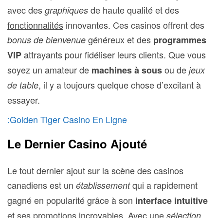
avec des
de haute qualité et des
graphiques
fonctionnalités
innovantes. Ces casinos offrent des
généreux et des
bonus de bienvenue
programmes
attrayants pour fidéliser leurs clients. Que vous
VIP
soyez un amateur de
ou de
machines à sous
jeux
, il y a toujours quelque chose d’excitant à
de table
essayer.
:Golden Tiger Casino En Ligne
Le Dernier Casino Ajouté
Le tout dernier ajout sur la scène des casinos
canadiens est un
qui a rapidement
établissement
gagné en popularité grâce à son
interface intuitive
et ses
promotions
incroyables. Avec une
sélection