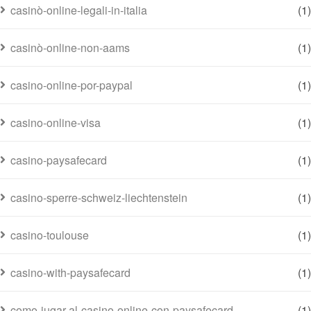
casinò-online-legali-in-italia
(1)
casinò-online-non-aams
(1)
casino-online-por-paypal
(1)
casino-online-visa
(1)
casino-paysafecard
(1)
casino-sperre-schweiz-liechtenstein
(1)
casino-toulouse
(1)
casino-with-paysafecard
(1)
como-jugar-al-casino-online-con-paysafecard
(1)