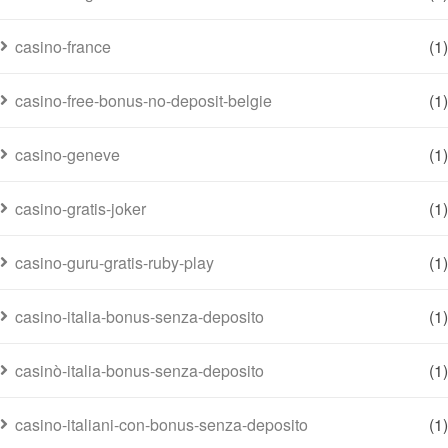
casino-france
(1)
casino-free-bonus-no-deposit-belgie
(1)
casino-geneve
(1)
casino-gratis-joker
(1)
casino-guru-gratis-ruby-play
(1)
casino-italia-bonus-senza-deposito
(1)
casinò-italia-bonus-senza-deposito
(1)
casino-italiani-con-bonus-senza-deposito
(1)