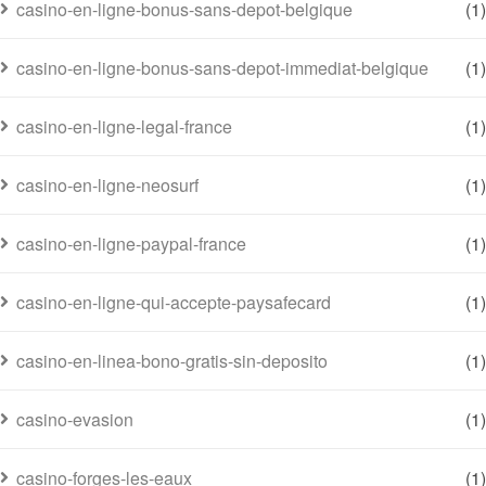
casino-en-ligne-bonus-sans-depot-belgique
(1)
casino-en-ligne-bonus-sans-depot-immediat-belgique
(1)
casino-en-ligne-legal-france
(1)
casino-en-ligne-neosurf
(1)
casino-en-ligne-paypal-france
(1)
casino-en-ligne-qui-accepte-paysafecard
(1)
casino-en-linea-bono-gratis-sin-deposito
(1)
casino-evasion
(1)
casino-forges-les-eaux
(1)