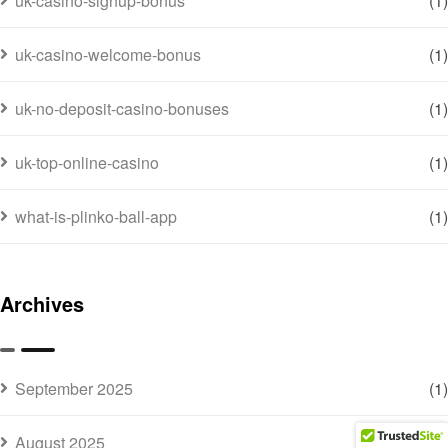
uk-casino-signup-bonus
(1)
uk-casino-welcome-bonus
(1)
uk-no-deposit-casino-bonuses
(1)
uk-top-online-casino
(1)
what-is-plinko-ball-app
(1)
Archives
September 2025
(1)
August 2025
(21)