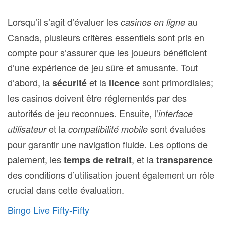
Lorsqu’il s’agit d’évaluer les
au
casinos en ligne
Canada, plusieurs critères essentiels sont pris en
compte pour s’assurer que les joueurs bénéficient
d’une expérience de jeu sûre et amusante. Tout
d’abord, la
et la
sont primordiales;
sécurité
licence
les casinos doivent être réglementés par des
autorités de jeu reconnues. Ensuite, l’
interface
et la
sont évaluées
utilisateur
compatibilité mobile
pour garantir une navigation fluide. Les options de
paiement
, les
, et la
temps de retrait
transparence
des conditions d’utilisation jouent également un rôle
crucial dans cette évaluation.
Bingo Live Fifty-Fifty