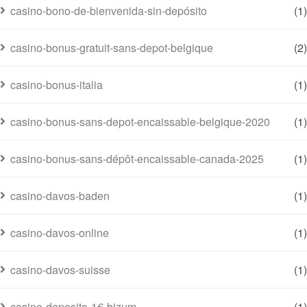
casino-bono-de-bienvenida-sin-depósito
(1)
casino-bonus-gratuit-sans-depot-belgique
(2)
casino-bonus-italia
(1)
casino-bonus-sans-depot-encaissable-belgique-2020
(1)
casino-bonus-sans-dépôt-encaissable-canada-2025
(1)
casino-davos-baden
(1)
casino-davos-online
(1)
casino-davos-suisse
(1)
casino-deposito-1€-bizum
(1)