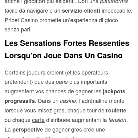
anche i giocatori più esigenti. Con una
piattaforma
facile da navigare e un
impeccabile,
servizio clienti
Pribet Casino promette un’esperienza di gioco
senza pari.
Les Sensations Fortes Ressenties
Lorsqu’on Joue Dans Un Casino
Certains joueurs croient (et les opérateurs
prétendent) que des
plus importants
paris
augmentent vos chances de gagner les
jackpots
. Dans un
, l’adrénaline monte
progressifs
casino
lorsque vous misez gros, chaque tour de
roulette
ou chaque
carte
distribuée augmentant la
.
tension
La
de gagner gros crée une
perspective