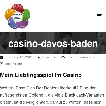
casino-davos-baden
February 17, 2025
by
admin
casino-davos-baden
2mins read
Mein Lieblingsspiel Im Casino
Wetten, Dass Sich Der Dealer Überkauft? Eine der
aufregendsten Optionen, die viele Black Jack-Varianten
bieten, ist die Möglichkeit, darauf zu wetten, dass sich