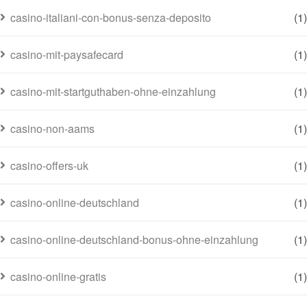
casino-italiani-con-bonus-senza-deposito
(1)
casino-mit-paysafecard
(1)
casino-mit-startguthaben-ohne-einzahlung
(1)
casino-non-aams
(1)
casino-offers-uk
(1)
casino-online-deutschland
(1)
casino-online-deutschland-bonus-ohne-einzahlung
(1)
casino-online-gratis
(1)