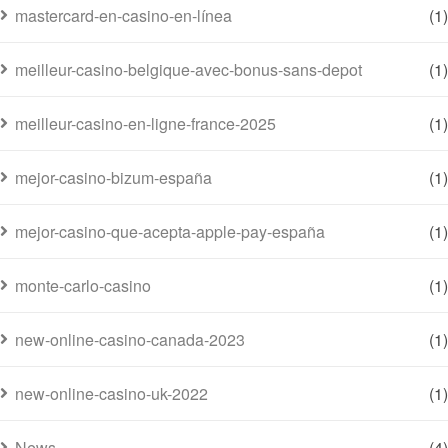
mastercard-en-casino-en-línea
(1)
meilleur-casino-belgique-avec-bonus-sans-depot
(1)
meilleur-casino-en-ligne-france-2025
(1)
mejor-casino-bizum-españa
(1)
mejor-casino-que-acepta-apple-pay-españa
(1)
monte-carlo-casino
(1)
new-online-casino-canada-2023
(1)
new-online-casino-uk-2022
(1)
News
(4)