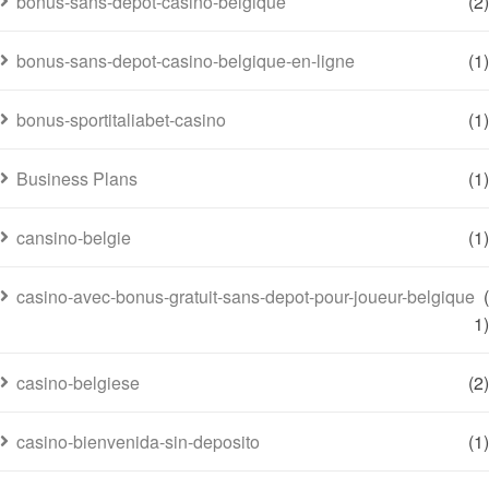
bonus-sans-depot-casino-belgique
(2)
bonus-sans-depot-casino-belgique-en-ligne
(1)
bonus-sportitaliabet-casino
(1)
Business Plans
(1)
cansino-belgie
(1)
casino-avec-bonus-gratuit-sans-depot-pour-joueur-belgique
(
1)
casino-belgiese
(2)
casino-bienvenida-sin-deposito
(1)