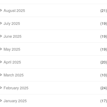
August 2025
(21)
July 2025
(19)
June 2025
(19)
May 2025
(19)
April 2025
(20)
March 2025
(10)
February 2025
(24)
January 2025
(17)