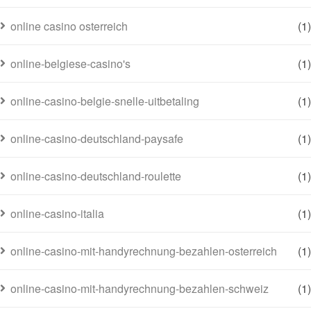
online casino osterreich
(1)
online-belgiese-casino's
(1)
online-casino-belgie-snelle-uitbetaling
(1)
online-casino-deutschland-paysafe
(1)
online-casino-deutschland-roulette
(1)
online-casino-italia
(1)
online-casino-mit-handyrechnung-bezahlen-osterreich
(1)
online-casino-mit-handyrechnung-bezahlen-schweiz
(1)