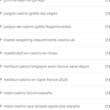
juegos-casino-gratis-las-vegas
(1)
juegos-de-casino-gratis-tragamonedas
(1)
lowest-wagering-requirements-casino-uk
(1)
mastercard-en-casino-en-línea
(1)
meilleur-casino-belgique-avec-bonus-sans-depot
(1)
meilleur-casino-en-ligne-france-2025
(1)
mejor-casino-bizum-españa
(1)
mejor-casino-que-acepta-apple-pay-españa
(1)