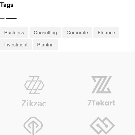
Tags
Business
Consulting
Corporate
Finance
Investment
Planing