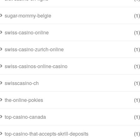
sugar-mommy-belgie
(1)
swiss-casino-online
(1)
swiss-casino-zurich-online
(1)
swiss-casinos-online-casino
(1)
swisscasino-ch
(1)
the-online-pokies
(1)
top-casino-canada
(1)
top-casino-that-accepts-skrill-deposits
(1)