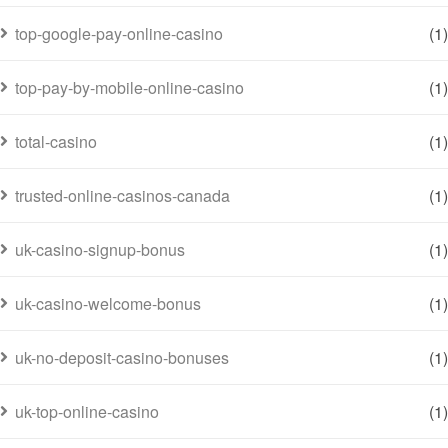
top-google-pay-online-casino
(1)
top-pay-by-mobile-online-casino
(1)
total-casino
(1)
trusted-online-casinos-canada
(1)
uk-casino-signup-bonus
(1)
uk-casino-welcome-bonus
(1)
uk-no-deposit-casino-bonuses
(1)
uk-top-online-casino
(1)