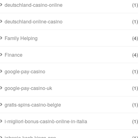
deutschland-casino-online
(1)
deutschland-online-casino
(1)
Family Helping
(4)
Finance
(4)
google-pay-casino
(1)
google-pay-casino-uk
(1)
gratis-spins-casino-belgie
(1)
i-migliori-bonus-casinò-online-in-italia
(1)
johnnie-kash-kings-app
(1)