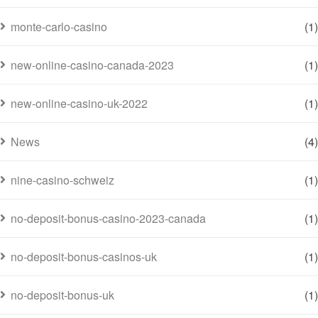
monte-carlo-casino
(1)
new-online-casino-canada-2023
(1)
new-online-casino-uk-2022
(1)
News
(4)
nine-casino-schweiz
(1)
no-deposit-bonus-casino-2023-canada
(1)
no-deposit-bonus-casinos-uk
(1)
no-deposit-bonus-uk
(1)