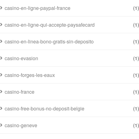
casino-en-ligne-paypal-france
(1)
casino-en-ligne-qui-accepte-paysafecard
(1)
casino-en-linea-bono-gratis-sin-deposito
(1)
casino-evasion
(1)
casino-forges-les-eaux
(1)
casino-france
(1)
casino-free-bonus-no-deposit-belgie
(1)
casino-geneve
(1)