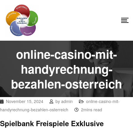
online-casino-mit-
handyrechnung-
bezahlen-osterreich
November 15, 2024
by
admin
online-casino-mit-
handyrechnung-bezahlen-osterreich
2mins read
Spielbank Freispiele Exklusive