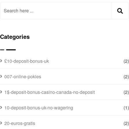
Categories
£10-deposit-bonus-uk
(2)
007-online-pokies
(2)
1$-deposit-bonus-casino-canada-no-deposit
(2)
10-deposit-bonus-uk-no-wagering
(1)
20-euros-gratis
(2)