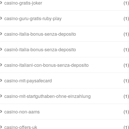
casino-gratis-joker
(1)
casino-guru-gratis-ruby-play
(1)
casino-italia-bonus-senza-deposito
(1)
casinò-italia-bonus-senza-deposito
(1)
casino-italiani-con-bonus-senza-deposito
(1)
casino-mit-paysafecard
(1)
casino-mit-startguthaben-ohne-einzahlung
(1)
casino-non-aams
(1)
casino-offers-uk
(1)