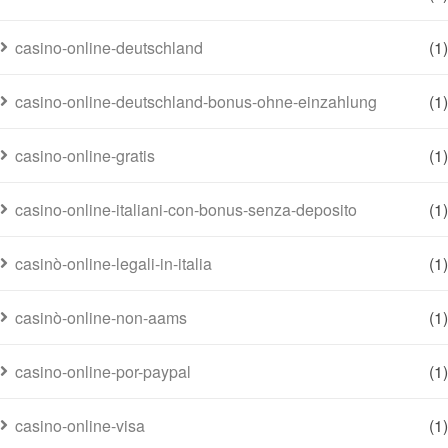
casino-online-deutschland
(1)
casino-online-deutschland-bonus-ohne-einzahlung
(1)
casino-online-gratis
(1)
casino-online-italiani-con-bonus-senza-deposito
(1)
casinò-online-legali-in-italia
(1)
casinò-online-non-aams
(1)
casino-online-por-paypal
(1)
casino-online-visa
(1)