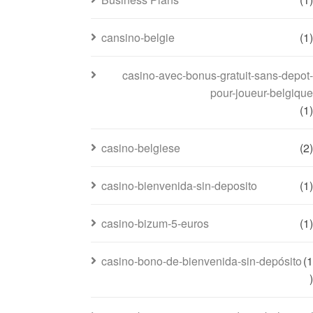
cansino-belgie
(1)
casino-avec-bonus-gratuit-sans-depot-
pour-joueur-belgique
(1)
casino-belgiese
(2)
casino-bienvenida-sin-deposito
(1)
casino-bizum-5-euros
(1)
casino-bono-de-bienvenida-sin-depósito
(1
)