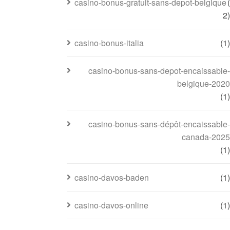
casino-bonus-gratuit-sans-depot-belgique
(
2)
casino-bonus-italia
(1)
casino-bonus-sans-depot-encaissable-
belgique-2020
(1)
casino-bonus-sans-dépôt-encaissable-
canada-2025
(1)
casino-davos-baden
(1)
casino-davos-online
(1)