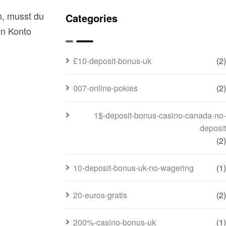
, musst du
Categories
ein Konto
£10-deposit-bonus-uk
(2)
007-online-pokies
(2)
1$-deposit-bonus-casino-canada-no-
deposit
(2)
10-deposit-bonus-uk-no-wagering
(1)
20-euros-gratis
(2)
200%-casino-bonus-uk
(1)