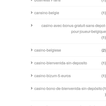
cansino-belgie
(1)
casino-avec-bonus-gratuit-sans-depot-
pour-joueur-belgique
(1)
casino-belgiese
(2)
casino-bienvenida-sin-deposito
(1)
casino-bizum-5-euros
(1)
casino-bono-de-bienvenida-sin-depósito
(1
)