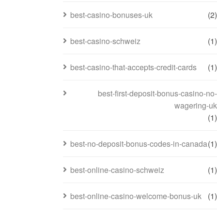
best-casino-bonuses-uk
(2)
best-casino-schweiz
(1)
best-casino-that-accepts-credit-cards
(1)
best-first-deposit-bonus-casino-no-
wagering-uk
(1)
best-no-deposit-bonus-codes-in-canada
(1)
best-online-casino-schweiz
(1)
best-online-casino-welcome-bonus-uk
(1)