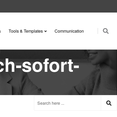
s
Tools & Templates
Communication
ch-sofort-