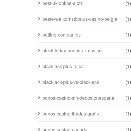
best-uk-online-slots
(1)
beste-welkomstbonus-casino-belgie
(1)
betting-companies
(1)
black-friday-bonus-uk-casino
(1)
blackjack-plus-rules
(1)
blackjack-plus-vs-blackjack
(1)
bonos-casino-sin-depósito-españa
(1)
bonos-casino-tiradas-gratis
(1)
bonus-casino-canada
(1)