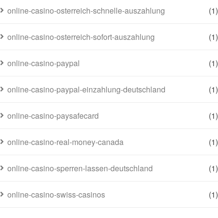
online-casino-osterreich-schnelle-auszahlung
(1)
online-casino-osterreich-sofort-auszahlung
(1)
online-casino-paypal
(1)
online-casino-paypal-einzahlung-deutschland
(1)
online-casino-paysafecard
(1)
online-casino-real-money-canada
(1)
online-casino-sperren-lassen-deutschland
(1)
online-casino-swiss-casinos
(1)