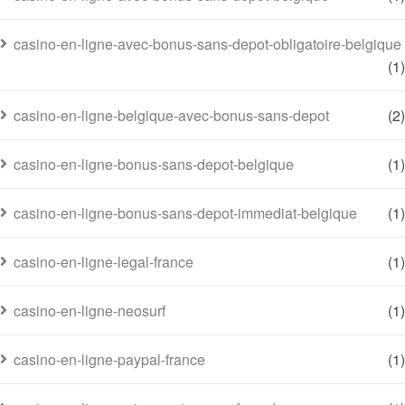
casino-en-ligne-avec-bonus-sans-depot-obligatoire-belgique
(1)
casino-en-ligne-belgique-avec-bonus-sans-depot
(2)
casino-en-ligne-bonus-sans-depot-belgique
(1)
casino-en-ligne-bonus-sans-depot-immediat-belgique
(1)
casino-en-ligne-legal-france
(1)
casino-en-ligne-neosurf
(1)
casino-en-ligne-paypal-france
(1)