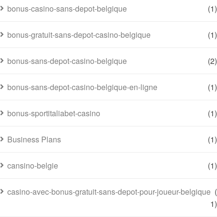
bonus-casino-sans-depot-belgique
(1)
bonus-gratuit-sans-depot-casino-belgique
(1)
bonus-sans-depot-casino-belgique
(2)
bonus-sans-depot-casino-belgique-en-ligne
(1)
bonus-sportitaliabet-casino
(1)
Business Plans
(1)
cansino-belgie
(1)
casino-avec-bonus-gratuit-sans-depot-pour-joueur-belgique
(
1)