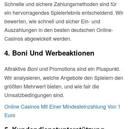
Schnelle und sichere Zahlungsmethoden sind für
ein hervorragendes Spielerlebnis entscheidend. Wir
bewerten, wie schnell und sicher Ein- und
Auszahlungen in den besten deutschen Online-
Casinos abgewickelt werden.
4. Boni Und Werbeaktionen
Attraktive
und Promotions sind ein Pluspunkt.
Boni
Wir analysieren, welche Angebote den Spielern den
größten Mehrwert bieten, und wie fair die
Umsatzbedingungen sind.
Online Casinos Mit Einer Mindesteinzahlung Von 1
Euro