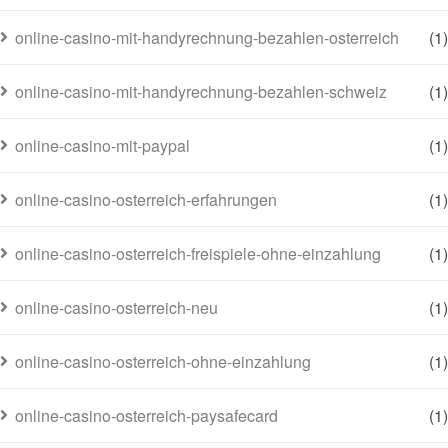
online-casino-mit-handyrechnung-bezahlen-osterreich
(1)
online-casino-mit-handyrechnung-bezahlen-schweiz
(1)
online-casino-mit-paypal
(1)
online-casino-osterreich-erfahrungen
(1)
online-casino-osterreich-freispiele-ohne-einzahlung
(1)
online-casino-osterreich-neu
(1)
online-casino-osterreich-ohne-einzahlung
(1)
online-casino-osterreich-paysafecard
(1)