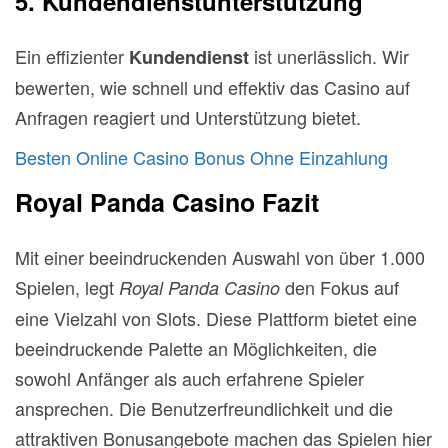
5. Kundendienstunterstützung
Ein effizienter
ist unerlässlich. Wir
Kundendienst
bewerten, wie schnell und effektiv das Casino auf
Anfragen reagiert und Unterstützung bietet.
Besten Online Casino Bonus Ohne Einzahlung
Royal Panda Casino Fazit
Mit einer beeindruckenden Auswahl von über 1.000
Spielen, legt
den Fokus auf
Royal Panda Casino
eine Vielzahl von Slots. Diese Plattform bietet eine
beeindruckende Palette an Möglichkeiten, die
sowohl Anfänger als auch erfahrene Spieler
ansprechen. Die Benutzerfreundlichkeit und die
attraktiven Bonusangebote machen das Spielen hier