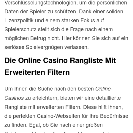
Verschlüsselungstechnologien, um die persönlichen
Daten der Spieler zu schützen. Dank einer soliden
Lizenzpolitik und einem starken Fokus auf
Spielerschutz stellt sich die Frage nach einem
möglichen Betrug nicht. Hier können Sie sich auf ein
seriöses Spielvergnügen verlassen.
Die Online Casino Rangliste Mit
Erweiterten Filtern
Um Ihnen die Suche nach den besten
Online-
zu erleichtern, bieten wir eine detaillierte
Casinos
Rangliste mit erweiterten Filtern. Diese hilft Ihnen,
die perfekten Casino-Webseiten für Ihre Bedürfnisse
zu finden. Egal, ob Sie nach einer großen