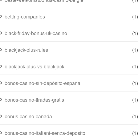
betting-companies
(1)
black-friday-bonus-uk-casino
(1)
blackjack-plus-rules
(1)
blackjack-plus-vs-blackjack
(1)
bonos-casino-sin-depósito-españa
(1)
bonos-casino-tiradas-gratis
(1)
bonus-casino-canada
(1)
bonus-casino-italiani-senza-deposito
(1)