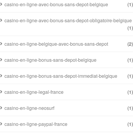
casino-en-ligne-avec-bonus-sans-depot-belgique
(1)
casino-en-ligne-avec-bonus-sans-depot-obligatoire-belgique
(1)
casino-en-ligne-belgique-avec-bonus-sans-depot
(2)
casino-en-ligne-bonus-sans-depot-belgique
(1)
casino-en-ligne-bonus-sans-depot-immediat-belgique
(1)
casino-en-ligne-legal-france
(1)
casino-en-ligne-neosurf
(1)
casino-en-ligne-paypal-france
(1)