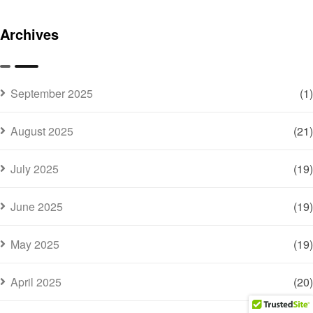
Archives
September 2025
(1)
August 2025
(21)
July 2025
(19)
June 2025
(19)
May 2025
(19)
April 2025
(20)