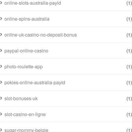
online-slots-australia-payid
(1)
online-spins-australia
(1)
online-uk-casino-no-deposit-bonus
(1)
paypal-online-casino
(1)
photo-roulette-app
(1)
pokies-online-australia-payid
(1)
slot-bonuses-uk
(1)
slot-casino-en-ligne
(1)
sugar-mommy-belgie
(1)