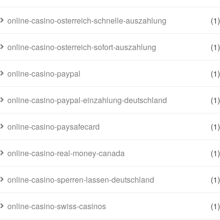
online-casino-osterreich-schnelle-auszahlung
(1)
online-casino-osterreich-sofort-auszahlung
(1)
online-casino-paypal
(1)
online-casino-paypal-einzahlung-deutschland
(1)
online-casino-paysafecard
(1)
online-casino-real-money-canada
(1)
online-casino-sperren-lassen-deutschland
(1)
online-casino-swiss-casinos
(1)