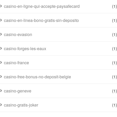
casino-en-ligne-qui-accepte-paysafecard
(1)
casino-en-linea-bono-gratis-sin-deposito
(1)
casino-evasion
(1)
casino-forges-les-eaux
(1)
casino-france
(1)
casino-free-bonus-no-deposit-belgie
(1)
casino-geneve
(1)
casino-gratis-joker
(1)