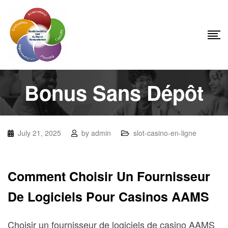
Bonus Sans Dépôt
July 21, 2025
by
admin
slot-casino-en-ligne
Comment Choisir Un Fournisseur
De Logiciels Pour Casinos AAMS
Choisir un fournisseur de logiciels de casino AAMS