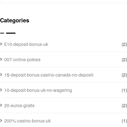
Categories
£10-deposit-bonus-uk
(2)
007-online-pokies
(2)
1$-deposit-bonus-casino-canada-no-deposit
(2)
10-deposit-bonus-uk-no-wagering
(1)
20-euros-gratis
(2)
200%-casino-bonus-uk
(1)