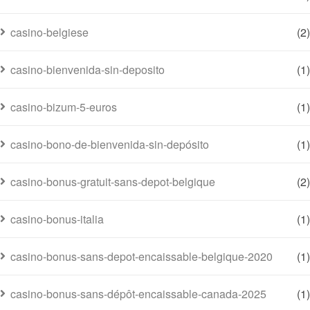
casino-belgiese
(2)
casino-bienvenida-sin-deposito
(1)
casino-bizum-5-euros
(1)
casino-bono-de-bienvenida-sin-depósito
(1)
casino-bonus-gratuit-sans-depot-belgique
(2)
casino-bonus-italia
(1)
casino-bonus-sans-depot-encaissable-belgique-2020
(1)
casino-bonus-sans-dépôt-encaissable-canada-2025
(1)