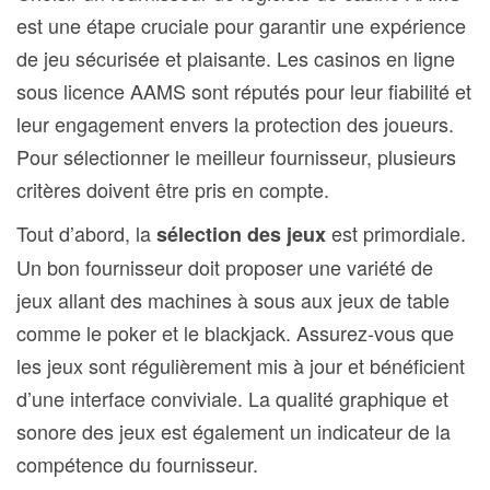
est une étape cruciale pour garantir une expérience
de jeu sécurisée et plaisante. Les casinos en ligne
sous licence AAMS sont réputés pour leur fiabilité et
leur engagement envers la protection des joueurs.
Pour sélectionner le meilleur fournisseur, plusieurs
critères doivent être pris en compte.
Tout d’abord, la
est primordiale.
sélection des jeux
Un bon fournisseur doit proposer une variété de
jeux allant des machines à sous aux jeux de table
comme le poker et le blackjack. Assurez-vous que
les jeux sont régulièrement mis à jour et bénéficient
d’une interface conviviale. La qualité graphique et
sonore des jeux est également un indicateur de la
compétence du fournisseur.