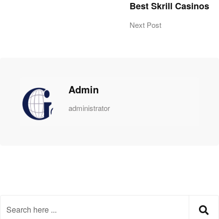
Best Skrill Casinos
Next Post
Admin
administrator