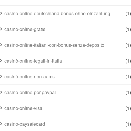
casino-online-deutschland-bonus-ohne-einzahlung
(1)
casino-online-gratis
(1)
casino-online-italiani-con-bonus-senza-deposito
(1)
casinò-online-legali-in-italia
(1)
casinò-online-non-aams
(1)
casino-online-por-paypal
(1)
casino-online-visa
(1)
casino-paysafecard
(1)